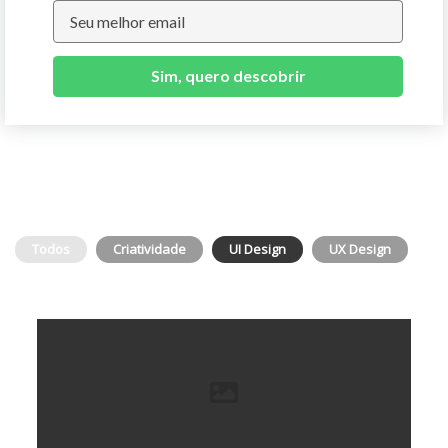
Sim, quero descobrir
Todos
Criatividade
UI Design
UX Design